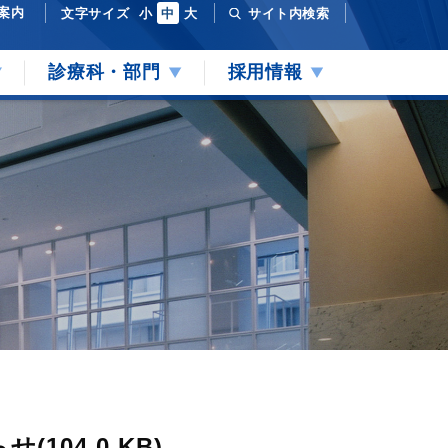
案内
文字サイズ
小
中
大
サイト内検索
診療科・部門
採用情報
04.0 KB)